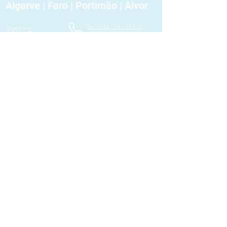
Algarve | Faro | Portimão | Alvor
Tel: +351 934 733 369
Opening
hours
info@ana-majewski.clinic
Mon - Fri
10 AM – 1 PM
Households
3 PM – 7 PM
Saturday
Closed
Estrada de Alvor, Cruz da Bota nº 6 Alvor