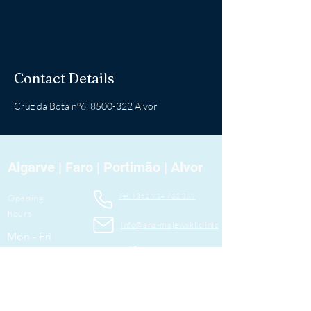
Contact Details
Cruz da Bota nº6, 8500-322 Alvor
Algarve | Faro | Portimão | Alvor
Tel: +351 934 733 369
Opening
hours
info@ana-majewski.clinic
Mon - Fri
10 AM – 1 PM
Households
3 PM – 7 PM
Saturday