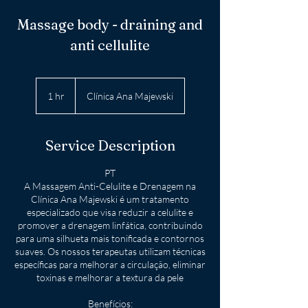
Massage body - draining and
anti cellulite
1 hr
1
Clínica Ana Majewski
h
Service Description
PT
A Massagem Anti-Celulite e Drenagem na
Clínica Ana Majewski é um tratamento
especializado que visa reduzir a celulite e
promover a drenagem linfática, contribuindo
para uma silhueta mais tonificada e contornos
suaves. Os nossos terapeutas utilizam técnicas
específicas para melhorar a circulação, eliminar
toxinas e melhorar a textura da pele
Benefícios: